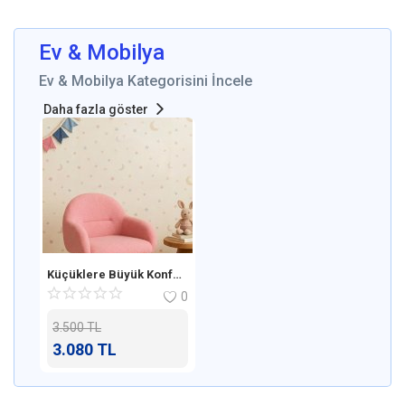
Kayıt Ol
Ev & Mobilya
Bölge
Ev & Mobilya Kategorisini İncele
Daha fazla göster
Küçüklere Büyük Konfor: Yumuşacık Dokusuyla Tokyo Çocuk Koltuğu
0
3.500
TL
3.080
TL