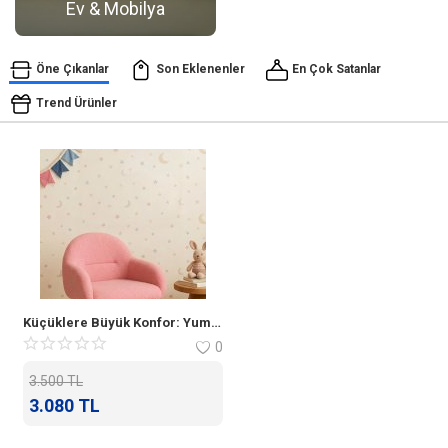
Ev & Mobilya
Ev & Mobilya
Erkek
Öne Çıkanlar
Son Eklenenler
En Çok Satanlar
Trend Ürünler
Otomotiv Yedek Parça & Aksesuar
Spor & Outdoor
Kitap & Kırtasiye & Hobi
Blog
Favoriler
Küçüklere Büyük Konfor: Yumuşacık Dokusuyla Tokyo Çocuk Koltuğu
0
İletişim
3.500
TL
Giriş Yap
3.080
TL