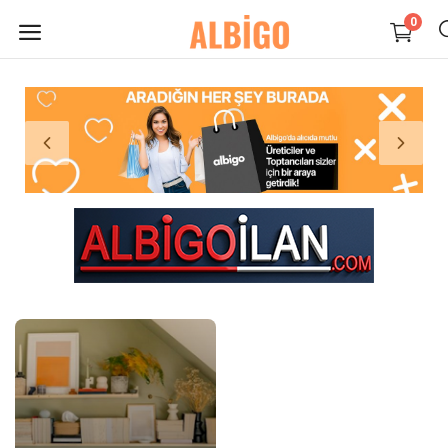
0
HEMEN
SATIŞ
YAP
Süpermarket-Petshop
Kadın
Anne & Çocuk
Kozmetik
Elektronik