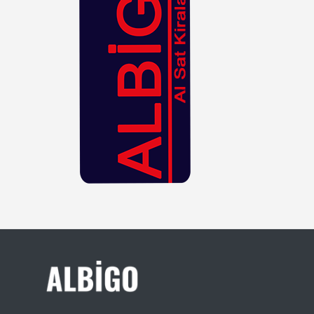
Kahverengi
Kiremit
Kırmızı
Krem
Lacivert
Leopar
Lila
Mavi
Mor
Mürdüm
Nar Çiçeği
Pembe