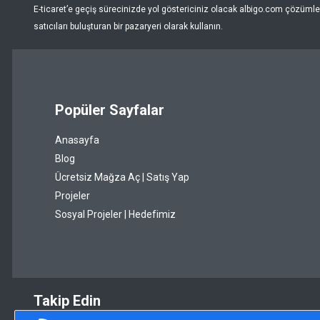
E-ticaret’e geçiş sürecinizde yol göstericiniz olacak albigo.com çözümleri
Puantiye
satıcıları buluşturan bir pazaryeri olarak kullanın.
Pudra
Renksiz
Popüler Sayfalar
Sarı
Anasayfa
Şeffaf
Blog
Siyah
Ücretsiz Mağza Aç | Satış Yap
Projeler
Somon
Sosyal Projeler | Hedefimiz
Taba
Turkuaz
Turuncu
Takip Edin
Vizon