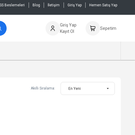
SS Beslemeleri
Blog
İletişim
Giriş Yap
Hemen Satış Yap
Giriş Yap
Sepetim
Kayıt Ol
Akıllı Sıralama:
En Yeni