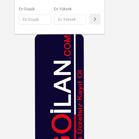
Çok Renkli
En Düşük
En Yüksek
Desenli
Dore
Ekoseli
Füme
Fuşya
Gri
Gümüş
Haki
Hardal
Hasır