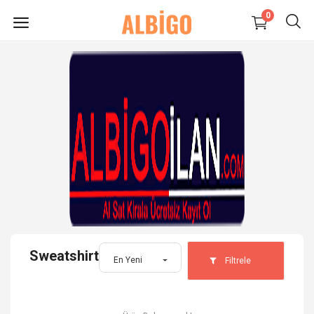
0
HEMEN
SATIŞ
YAP
Süpermarket-Petshop
Kadın
Anne & Çocuk
Sweatshirt
Kozmetik
En Yeni
Filtrele
Elektronik