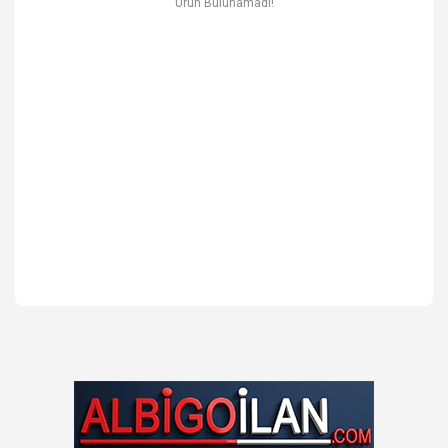
Ürün Bulunamadı!
Ev & Mobilya
Erkek
Otomotiv Yedek Parça & Aksesuar
Spor & Outdoor
Kitap & Kırtasiye & Hobi
Blog
Favoriler
İletişim
Giriş Yap