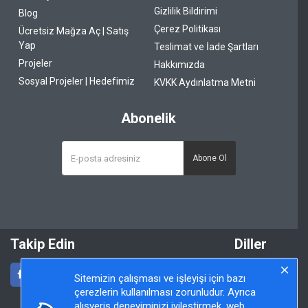
Gizlilik Bildirimi
Blog
Çerez Politikası
Ücretsiz Mağza Aç | Satış
Yap
Teslimat ve İade Şartları
Projeler
Hakkımızda
Sosyal Projeler | Hedefimiz
KVKK Aydınlatma Metni
Abonelik
Abone Ol
Takip Edin
Diller
Sitemizin çalışması ve işleyişi için bazı
çerezlerin kullanılması zorunludur. Ayrıca
alışveriş deneyiminizi iyileştirmek, web