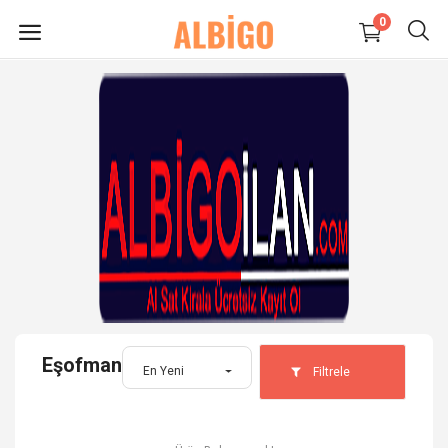
0
HEMEN
SATIŞ
YAP
Süpermarket-Petshop
Kadın
Anne & Çocuk
Eşofman
Kozmetik
En Yeni
Filtrele
Elektronik