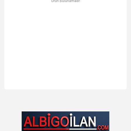
Ürün Bulunamadı!
Ev & Mobilya
Erkek
Otomotiv Yedek Parça & Aksesuar
Spor & Outdoor
Kitap & Kırtasiye & Hobi
Blog
Favoriler
İletişim
Giriş Yap