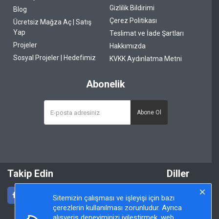
Gizlilik Bildirimi
Blog
Çerez Politikası
Ücretsiz Mağza Aç | Satış
Yap
Teslimat ve İade Şartları
Projeler
Hakkımızda
Sosyal Projeler | Hedefimiz
KVKK Aydınlatma Metni
Abonelik
Abone Ol
Takip Edin
Diller
Sitemizin çalışması ve işleyişi için bazı
çerezlerin kullanılması zorunludur. Ayrıca
alışveriş deneyiminizi iyileştirmek, web