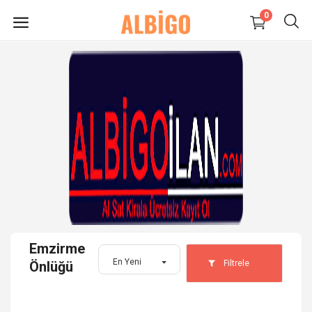
0
HEMEN
SATIŞ
YAP
Süpermarket-Petshop
Kadın
Anne & Çocuk
Emzirme
Kozmetik
En Yeni
Filtrele
Önlüğü
Elektronik