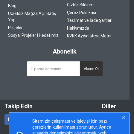
Gizlilik Bildirimi
Blog
Çerez Politikası
Ücretsiz Mağza Aç | Satış
Yap
Teslimat ve İade Şartları
Projeler
Hakkımızda
Sosyal Projeler | Hedefimiz
KVKK Aydınlatma Metni
Abonelik
Abone Ol
Takip Edin
Diller
Sitemizin çalışması ve işleyişi için bazı
çerezlerin kullanılması zorunludur. Ayrıca
alışveriş deneyiminizi iyileştirmek, web