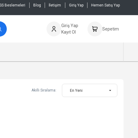
SS Beslemeleri
Blog
İletişim
Giriş Yap
Hemen Satış Yap
Giriş Yap
Sepetim
Kayıt Ol
Akıllı Sıralama:
En Yeni