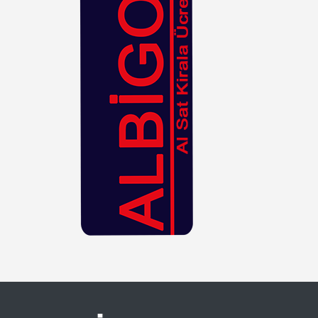
Hasır
Kahverengi
Kiremit
Kırmızı
Krem
Lacivert
Leopar
Lila
Mavi
Mor
Mürdüm