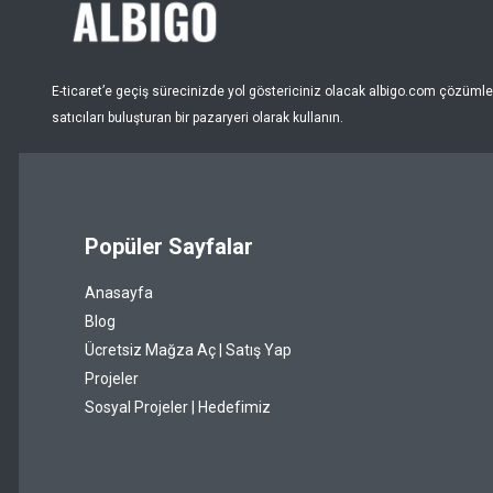
Nar Çiçeği
Pembe
E-ticaret’e geçiş sürecinizde yol göstericiniz olacak albigo.com çözümleri
Puantiye
satıcıları buluşturan bir pazaryeri olarak kullanın.
Pudra
Renksiz
Popüler Sayfalar
Sarı
Anasayfa
Şeffaf
Blog
Siyah
Ücretsiz Mağza Aç | Satış Yap
Projeler
Somon
Sosyal Projeler | Hedefimiz
Taba
Turkuaz