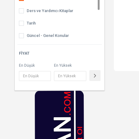
Ders ve Yardımcı Kitaplar
Tarih
Güncel - Genel Konular
Sözlük & İmla Kılavuzu
FIYAT
Tıp Kitabı
En Düşük
En Yüksek
Bilim & Teknik & Mühendislik
Hukuk Kitabı