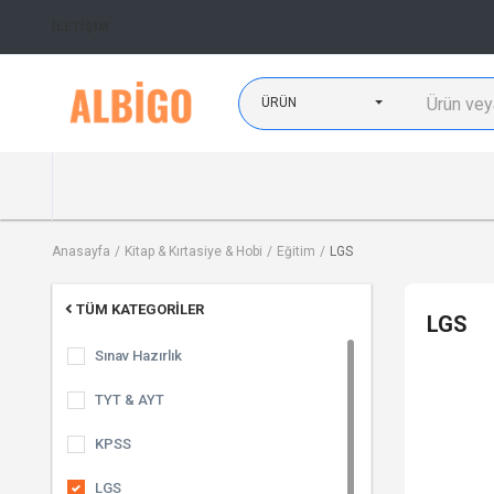
İLETIŞIM
ÜRÜN
Anasayfa
Kitap & Kırtasiye & Hobi
Eğitim
LGS
TÜM KATEGORILER
LGS
Sınav Hazırlık
TYT & AYT
KPSS
LGS