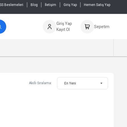
SS Beslemeleri
Blog
İletişim
Giriş Yap
Hemen Satış Yap
Giriş Yap
Sepetim
Kayıt Ol
Akıllı Sıralama:
En Yeni