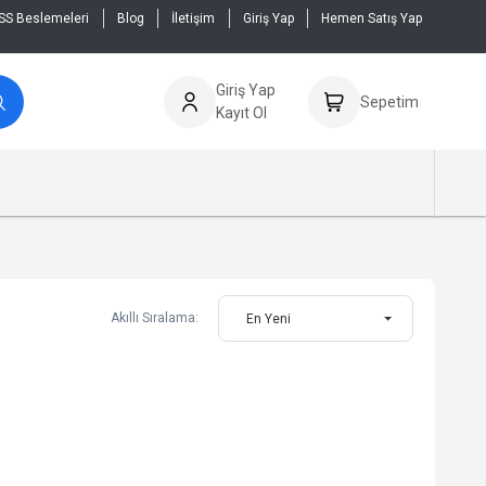
SS Beslemeleri
Blog
İletişim
Giriş Yap
Hemen Satış Yap
Giriş Yap
Sepetim
Kayıt Ol
Akıllı Sıralama:
En Yeni