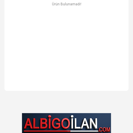
Ev & Mobilya
Ürün Bulunamadı!
Erkek
Otomotiv Yedek Parça & Aksesuar
Spor & Outdoor
Kitap & Kırtasiye & Hobi
Blog
Favoriler
İletişim
Giriş Yap