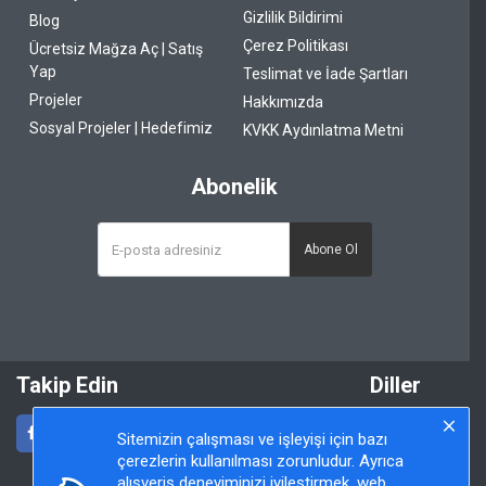
Gizlilik Bildirimi
Blog
Çerez Politikası
Ücretsiz Mağza Aç | Satış
Yap
Teslimat ve İade Şartları
Projeler
Hakkımızda
Sosyal Projeler | Hedefimiz
KVKK Aydınlatma Metni
Abonelik
Abone Ol
Takip Edin
Diller
Sitemizin çalışması ve işleyişi için bazı
çerezlerin kullanılması zorunludur. Ayrıca
alışveriş deneyiminizi iyileştirmek, web