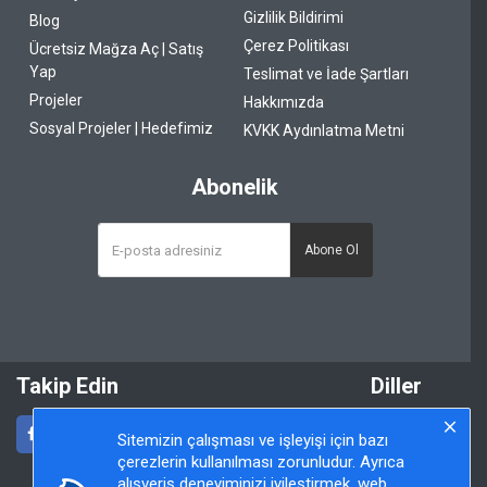
Gizlilik Bildirimi
Blog
Çerez Politikası
Ücretsiz Mağza Aç | Satış
Yap
Teslimat ve İade Şartları
Projeler
Hakkımızda
Sosyal Projeler | Hedefimiz
KVKK Aydınlatma Metni
Abonelik
Abone Ol
Takip Edin
Diller
Sitemizin çalışması ve işleyişi için bazı
çerezlerin kullanılması zorunludur. Ayrıca
alışveriş deneyiminizi iyileştirmek, web