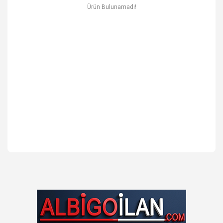
Ev & Mobilya
Ürün Bulunamadı!
Erkek
Otomotiv Yedek Parça & Aksesuar
Spor & Outdoor
Kitap & Kırtasiye & Hobi
Blog
Favoriler
İletişim
Giriş Yap