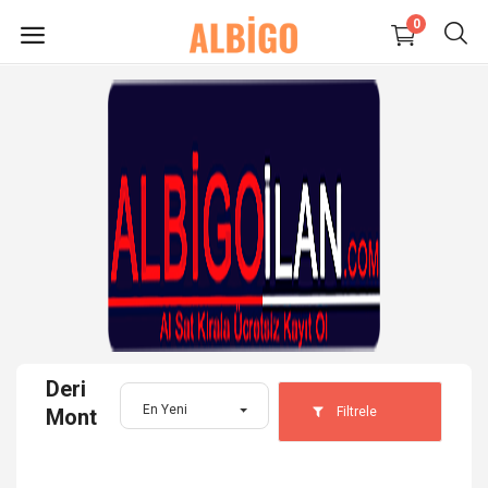
0
HEMEN
SATIŞ
YAP
Süpermarket-Petshop
Kadın
Anne & Çocuk
Deri
Kozmetik
En Yeni
Filtrele
Mont
Elektronik