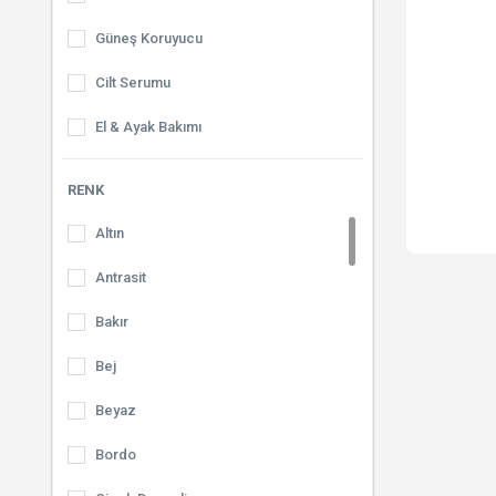
Güneş Koruyucu
Cilt Serumu
El & Ayak Bakımı
Tonikler
RENK
Nemlendiriciler
Altın
Yüz Maskeleri
Antrasit
Peeling
Bakır
El Kremleri
Bej
Vücut Losyonları
Beyaz
Selülit Kremleri
Bordo
Makyaj Temizleyici