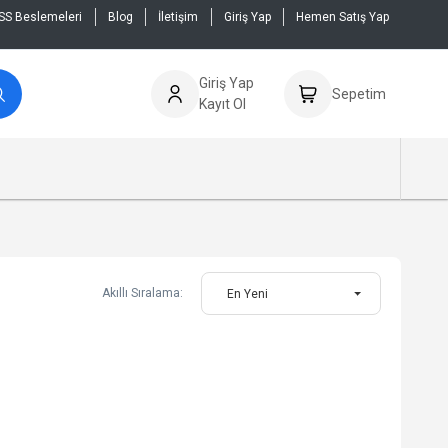
SS Beslemeleri
Blog
İletişim
Giriş Yap
Hemen Satış Yap
Giriş Yap
Sepetim
Kayıt Ol
Akıllı Sıralama:
En Yeni