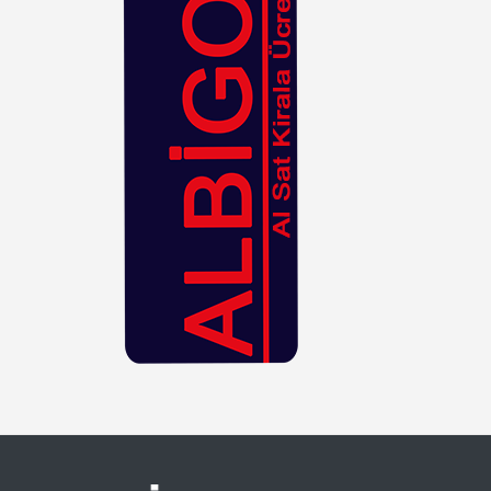
Hasır
Kahverengi
Kiremit
Kırmızı
Krem
Lacivert
Leopar
Lila
Mavi
Mor
Mürdüm