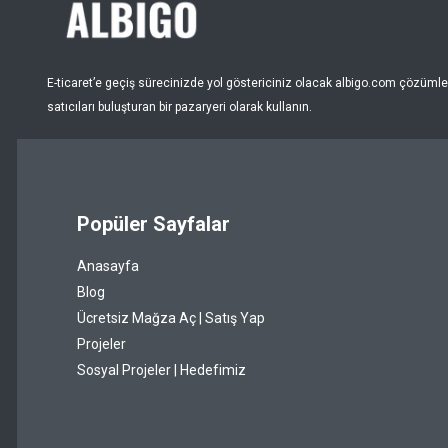
Nar Çiçeği
Pembe
E-ticaret’e geçiş sürecinizde yol göstericiniz olacak albigo.com çözümleri
Puantiye
satıcıları buluşturan bir pazaryeri olarak kullanın.
Pudra
Renksiz
Popüler Sayfalar
Sarı
Anasayfa
Şeffaf
Blog
Siyah
Ücretsiz Mağza Aç | Satış Yap
Projeler
Somon
Sosyal Projeler | Hedefimiz
Taba
Turkuaz