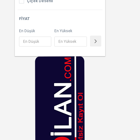
Çiçek Desenli
Güneş Kremleri
Çizgili
FIYAT
At Kılı Fırçaları
Çok Renkli
En Düşük
En Yüksek
Bronzlaştırıcılar
Desenli
Cilt Sıkılaştırıcılar
Dore
Vücut Spreyleri
Ekoseli
Füme
Fuşya
Gri
Gümüş
Haki
Hardal