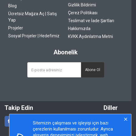
Gizlilik Bildirimi
Blog
Çerez Politikası
Ücretsiz Mağza Aç | Satış
Yap
Teslimat ve İade Şartları
Projeler
Hakkımızda
Sosyal Projeler | Hedefimiz
KVKK Aydınlatma Metni
Abonelik
Abone Ol
Takip Edin
Diller
Sitemizin çalışması ve işleyişi için bazı
çerezlerin kullanılması zorunludur. Ayrıca
alışveriş deneyiminizi iyileştirmek, web