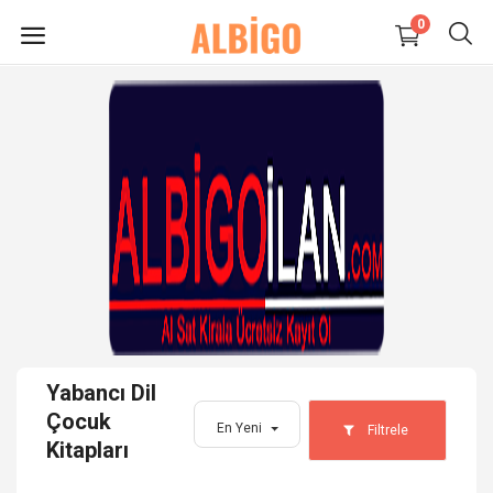
0
HEMEN
SATIŞ
YAP
Süpermarket-Petshop
Kadın
Anne & Çocuk
Yabancı Dil
Kozmetik
Çocuk
En Yeni
Filtrele
Kitapları
Elektronik