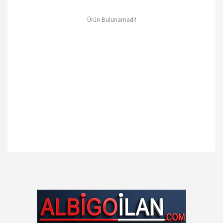
Ev & Mobilya
Ürün Bulunamadı!
Erkek
Otomotiv Yedek Parça & Aksesuar
Spor & Outdoor
Kitap & Kırtasiye & Hobi
Blog
Favoriler
İletişim
Giriş Yap