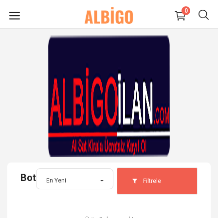
0
HEMEN
SATIŞ
YAP
Süpermarket-Petshop
Kadın
Anne & Çocuk
Bot
Kozmetik
En Yeni
Filtrele
Elektronik