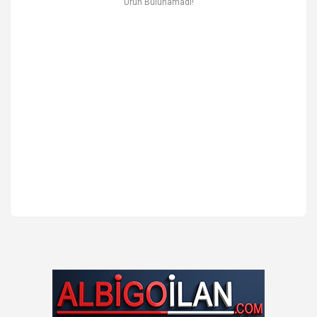
Ürün Bulunamadı!
Ev & Mobilya
Erkek
Otomotiv Yedek Parça & Aksesuar
Spor & Outdoor
Kitap & Kırtasiye & Hobi
Blog
Favoriler
İletişim
Giriş Yap