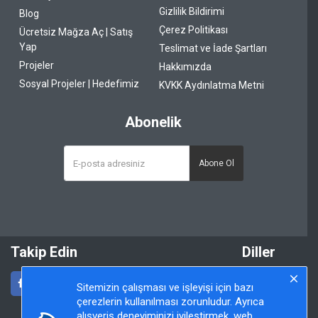
Gizlilik Bildirimi
Blog
Çerez Politikası
Ücretsiz Mağza Aç | Satış
Yap
Teslimat ve İade Şartları
Projeler
Hakkımızda
Sosyal Projeler | Hedefimiz
KVKK Aydınlatma Metni
Abonelik
Abone Ol
Takip Edin
Diller
Sitemizin çalışması ve işleyişi için bazı
çerezlerin kullanılması zorunludur. Ayrıca
alışveriş deneyiminizi iyileştirmek, web