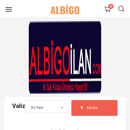
0
HEMEN
SATIŞ
YAP
Süpermarket-Petshop
Kadın
Anne & Çocuk
Valiz
Kozmetik
En Yeni
Filtrele
Elektronik