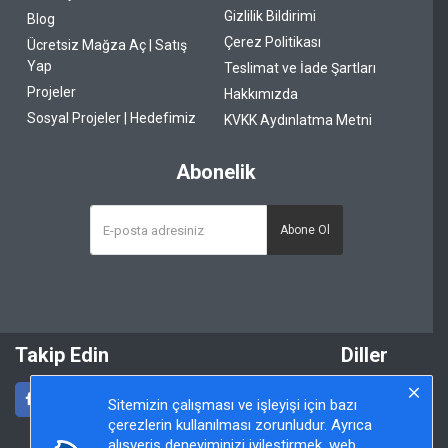
Gizlilik Bildirimi
Blog
Çerez Politikası
Ücretsiz Mağza Aç | Satış
Yap
Teslimat ve İade Şartları
Projeler
Hakkımızda
Sosyal Projeler | Hedefimiz
KVKK Aydınlatma Metni
Abonelik
Abone Ol
Takip Edin
Diller
Sitemizin çalışması ve işleyişi için bazı
çerezlerin kullanılması zorunludur. Ayrıca
alışveriş deneyiminizi iyileştirmek, web