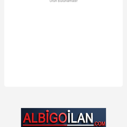
Ürün Bulunamadı!
Ev & Mobilya
Erkek
Otomotiv Yedek Parça & Aksesuar
Spor & Outdoor
Kitap & Kırtasiye & Hobi
Blog
Favoriler
İletişim
Giriş Yap