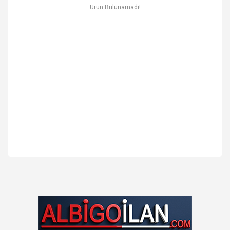
Ev & Mobilya
Ürün Bulunamadı!
Erkek
Otomotiv Yedek Parça & Aksesuar
Spor & Outdoor
Kitap & Kırtasiye & Hobi
Blog
Favoriler
İletişim
Giriş Yap