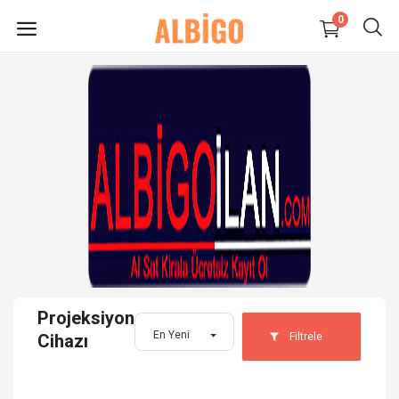
0
HEMEN
SATIŞ
YAP
Süpermarket-Petshop
Kadın
Anne & Çocuk
Projeksiyon
Kozmetik
En Yeni
Filtrele
Cihazı
Elektronik