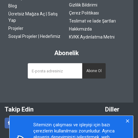
Gizlilik Bildirimi
Blog
Çerez Politikası
Ücretsiz Mağza Aç | Satış
Yap
Teslimat ve İade Şartları
Projeler
Hakkımızda
Sosyal Projeler | Hedefimiz
KVKK Aydınlatma Metni
Abonelik
Abone Ol
Takip Edin
Diller
Sitemizin çalışması ve işleyişi için bazı
çerezlerin kullanılması zorunludur. Ayrıca
alışveriş deneyiminizi iyileştirmek, web