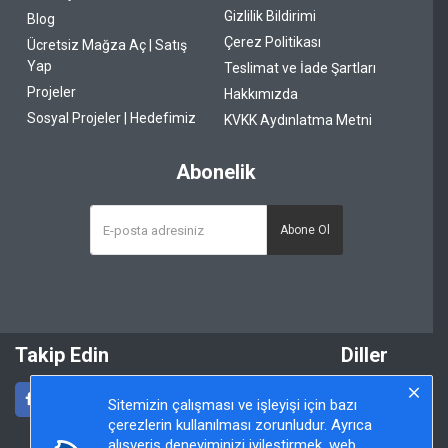
Gizlilik Bildirimi
Blog
Çerez Politikası
Ücretsiz Mağza Aç | Satış
Yap
Teslimat ve İade Şartları
Projeler
Hakkımızda
Sosyal Projeler | Hedefimiz
KVKK Aydınlatma Metni
Abonelik
Abone Ol
Takip Edin
Diller
Sitemizin çalışması ve işleyişi için bazı
çerezlerin kullanılması zorunludur. Ayrıca
alışveriş deneyiminizi iyileştirmek, web