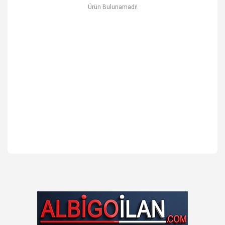
Ev & Mobilya
Ürün Bulunamadı!
Erkek
Otomotiv Yedek Parça & Aksesuar
Spor & Outdoor
Kitap & Kırtasiye & Hobi
Blog
Favoriler
İletişim
Giriş Yap