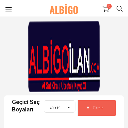
0
HEMEN
SATIŞ
YAP
Süpermarket-Petshop
Kadın
Anne & Çocuk
Geçici Saç
Kozmetik
En Yeni
Filtrele
Boyaları
Elektronik