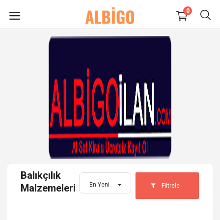
0
HEMEN
SATIŞ
YAP
Süpermarket-Petshop
Kadın
Anne & Çocuk
Balıkçılık
Kozmetik
En Yeni
Filtrele
Malzemeleri
Elektronik