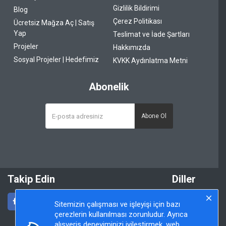
Gizlilik Bildirimi
Blog
Çerez Politikası
Ücretsiz Mağza Aç | Satış
Yap
Teslimat ve İade Şartları
Projeler
Hakkımızda
Sosyal Projeler | Hedefimiz
KVKK Aydınlatma Metni
Abonelik
Abone Ol
Takip Edin
Diller
Sitemizin çalışması ve işleyişi için bazı
çerezlerin kullanılması zorunludur. Ayrıca
alışveriş deneyiminizi iyileştirmek, web