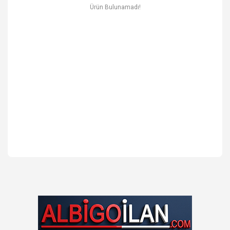
Ev & Mobilya
Ürün Bulunamadı!
Erkek
Otomotiv Yedek Parça & Aksesuar
Spor & Outdoor
Kitap & Kırtasiye & Hobi
Blog
Favoriler
İletişim
Giriş Yap