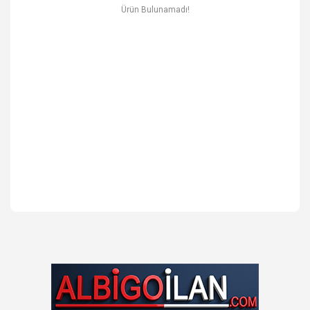
Ev & Mobilya
Ürün Bulunamadı!
Erkek
Otomotiv Yedek Parça & Aksesuar
Spor & Outdoor
Kitap & Kırtasiye & Hobi
Blog
Favoriler
İletişim
Giriş Yap