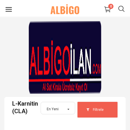
0
HEMEN
SATIŞ
YAP
Süpermarket-Petshop
Kadın
Anne & Çocuk
L-Karnitin
Kozmetik
En Yeni
Filtrele
(CLA)
Elektronik