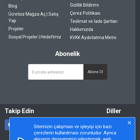
Gizlilik Bildirimi
Blog
Çerez Politikası
Ücretsiz Mağza Aç | Satış
Yap
Teslimat ve İade Şartları
Projeler
Hakkımızda
Sosyal Projeler | Hedefimiz
KVKK Aydınlatma Metni
Abonelik
Abone Ol
Takip Edin
Diller
Sitemizin çalışması ve işleyişi için bazı
çerezlerin kullanılması zorunludur. Ayrıca
alışveriş deneyiminizi iyileştirmek, web