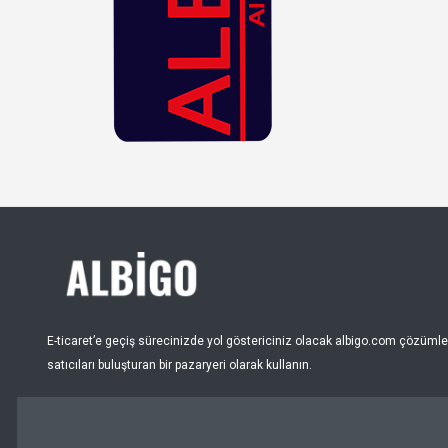
Krem
Lacivert
Leopar
Lila
Mavi
Mor
Mürdüm
Nar Çiçeği
Pembe
E-ticaret’e geçiş sürecinizde yol göstericiniz olacak albigo.com çözümleri
Puantiye
satıcıları buluşturan bir pazaryeri olarak kullanın.
Pudra
Renksiz