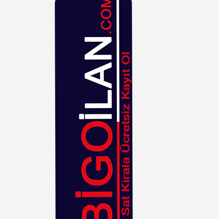
Ekoseli
Füme
Fuşya
Gri
Gümüş
Haki
Hardal
Hasır
Kahverengi
Kiremit
Kırmızı