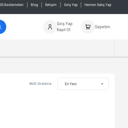
SS Beslemeleri
Blog
İletişim
Giriş Yap
Hemen Satış Yap
Giriş Yap
Sepetim
Kayıt Ol
Akıllı Sıralama:
En Yeni