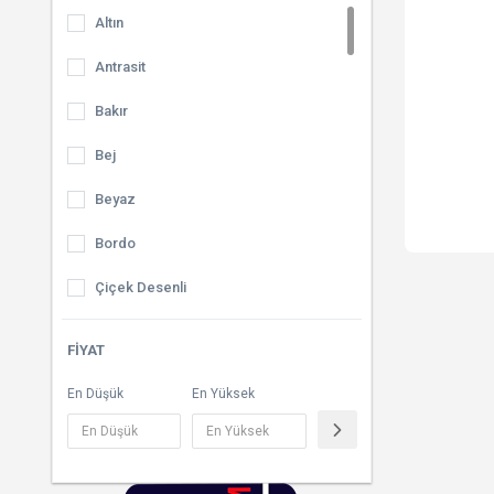
Altın
Antrasit
Bakır
Bej
Beyaz
Bordo
Çiçek Desenli
Çizgili
FIYAT
Çok Renkli
En Düşük
En Yüksek
Desenli
Dore