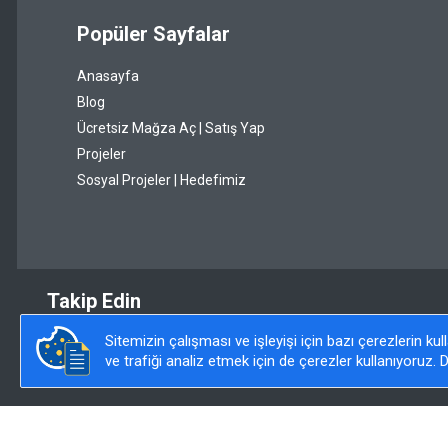
Popüler Sayfalar
Sarı
Anasayfa
Şeffaf
Blog
Siyah
Ücretsiz Mağza Aç | Satış Yap
Projeler
Somon
Sosyal Projeler | Hedefimiz
Taba
Turkuaz
Turuncu
Takip Edin
Vizon
Sitemizin çalışması ve işleyişi için bazı çerezlerin ku
Yeşil
ve trafiği analiz etmek için de çerezler kullanıyoruz. D
Zebra