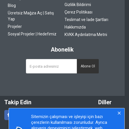
Gizlilik Bildirimi
Blog
Çerez Politikası
Ücretsiz Mağza Aç | Satış
Yap
Teslimat ve İade Şartları
Projeler
Hakkımızda
Sosyal Projeler | Hedefimiz
KVKK Aydınlatma Metni
Abonelik
Abone Ol
Takip Edin
Diller
Sitemizin çalışması ve işleyişi için bazı
çerezlerin kullanılması zorunludur. Ayrıca
alışveriş deneyiminizi iyileştirmek, web