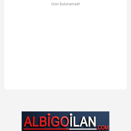
Ev & Mobilya
Ürün Bulunamadı!
Erkek
Otomotiv Yedek Parça & Aksesuar
Spor & Outdoor
Kitap & Kırtasiye & Hobi
Blog
Favoriler
İletişim
Giriş Yap