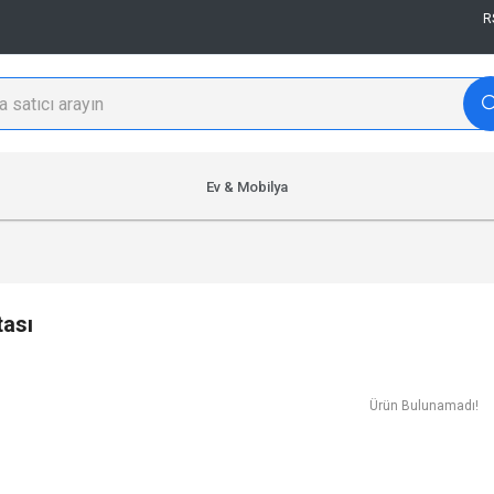
R
Ev & Mobilya
tası
Ürün Bulunamadı!