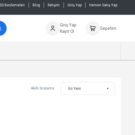
SS Beslemeleri
Blog
İletişim
Giriş Yap
Hemen Satış Yap
Giriş Yap
Sepetim
Kayıt Ol
Akıllı Sıralama:
En Yeni