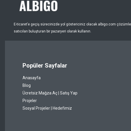
Nar Çiçeği
Pembe
E-ticaret’e geçiş sürecinizde yol göstericiniz olacak albigo.com çözümleri
Puantiye
satıcıları buluşturan bir pazaryeri olarak kullanın.
Pudra
Renksiz
Popüler Sayfalar
Sarı
Anasayfa
Şeffaf
Blog
Siyah
Ücretsiz Mağza Aç | Satış Yap
Projeler
Somon
Sosyal Projeler | Hedefimiz
Taba
Turkuaz