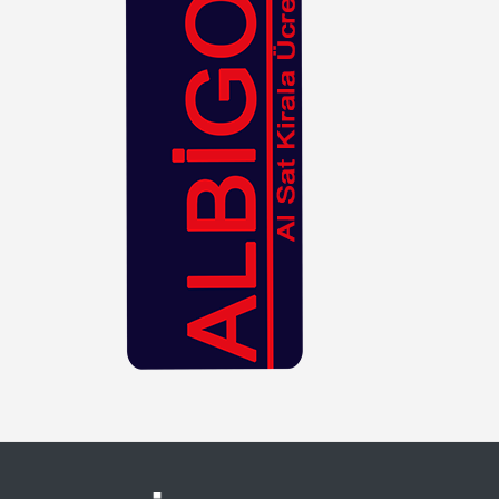
Hasır
Kahverengi
Kiremit
Kırmızı
Krem
Lacivert
Leopar
Lila
Mavi
Mor
Mürdüm