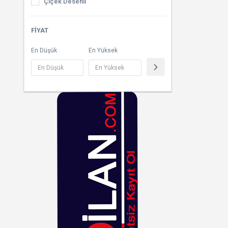
Çiçek Desenli
Beslenme Çantası
Çizgili
FIYAT
Kartlık
Çok Renkli
En Düşük
En Yüksek
Cüzdan
Desenli
Kadın Spor Çantası
Dore
Ekoseli
Füme
Fuşya
Gri
Gümüş
Haki
Hardal