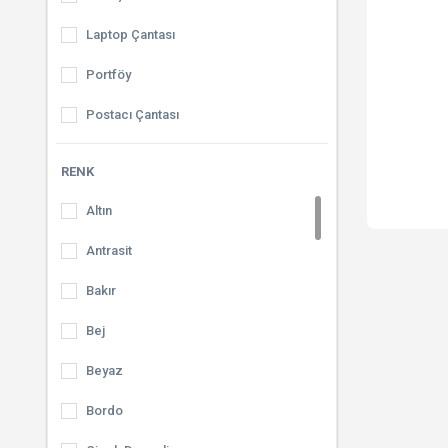
Laptop Çantası
Portföy
Postacı Çantası
El Çantası
RENK
Kanvas Çanta
Altın
Makyaj Çantası
Antrasit
Abiye Çanta
Bakır
Çapraz Çanta
Bej
Bez Çanta
Beyaz
Evrak Çantası
Bordo
Tote Çanta