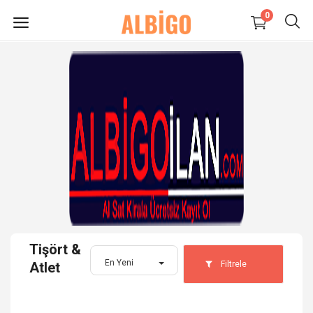
0
HEMEN
SATIŞ
YAP
Süpermarket-Petshop
Kadın
Anne & Çocuk
Tişört &
Kozmetik
En Yeni
Filtrele
Atlet
Elektronik