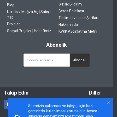
Gizlilik Bildirimi
Blog
Çerez Politikası
Ücretsiz Mağza Aç | Satış
Yap
Teslimat ve İade Şartları
Projeler
Hakkımızda
Sosyal Projeler | Hedefimiz
KVKK Aydınlatma Metni
Abonelik
Abone Ol
Takip Edin
Diller
Sitemizin çalışması ve işleyişi için bazı
çerezlerin kullanılması zorunludur. Ayrıca
alışveriş deneyiminizi iyileştirmek, web