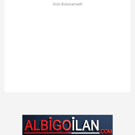
Ev & Mobilya
Ürün Bulunamadı!
Erkek
Otomotiv Yedek Parça & Aksesuar
Spor & Outdoor
Kitap & Kırtasiye & Hobi
Blog
Favoriler
İletişim
Giriş Yap