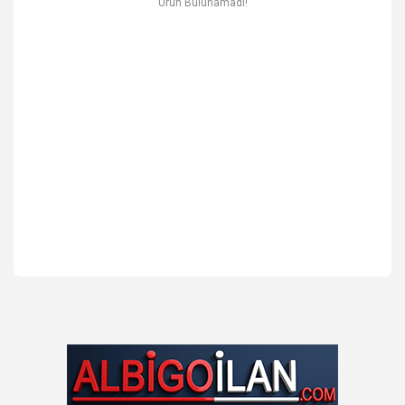
Ürün Bulunamadı!
Ev & Mobilya
Erkek
Otomotiv Yedek Parça & Aksesuar
Spor & Outdoor
Kitap & Kırtasiye & Hobi
Blog
Favoriler
İletişim
Giriş Yap