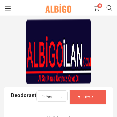
0
HEMEN
SATIŞ
YAP
Süpermarket-Petshop
Kadın
Anne & Çocuk
Deodorant
Kozmetik
En Yeni
Filtrele
Elektronik