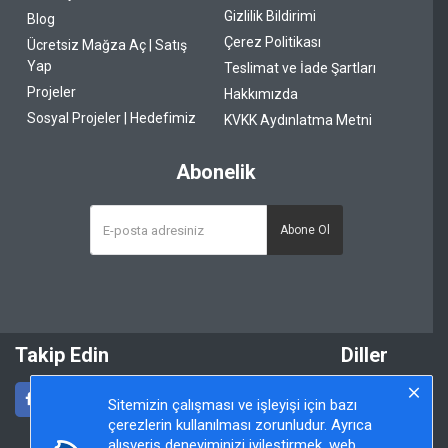
Gizlilik Bildirimi
Blog
Çerez Politikası
Ücretsiz Mağza Aç | Satış
Yap
Teslimat ve İade Şartları
Projeler
Hakkımızda
Sosyal Projeler | Hedefimiz
KVKK Aydınlatma Metni
Abonelik
Abone Ol
Takip Edin
Diller
Sitemizin çalışması ve işleyişi için bazı
çerezlerin kullanılması zorunludur. Ayrıca
alışveriş deneyiminizi iyileştirmek, web