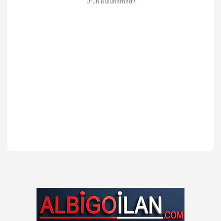
Ürün Bulunamadı!
Ev & Mobilya
Erkek
Otomotiv Yedek Parça & Aksesuar
Spor & Outdoor
Kitap & Kırtasiye & Hobi
Blog
Favoriler
İletişim
Giriş Yap