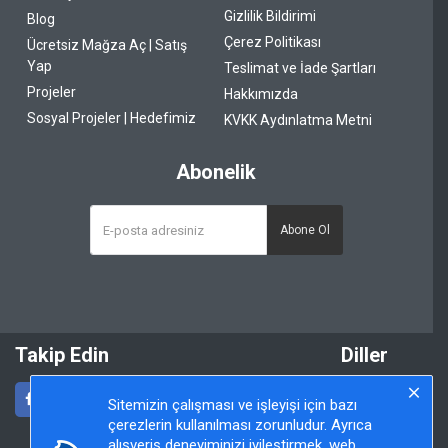
Gizlilik Bildirimi
Blog
Çerez Politikası
Ücretsiz Mağza Aç | Satış
Yap
Teslimat ve İade Şartları
Projeler
Hakkımızda
Sosyal Projeler | Hedefimiz
KVKK Aydınlatma Metni
Abonelik
Abone Ol
Takip Edin
Diller
Sitemizin çalışması ve işleyişi için bazı
çerezlerin kullanılması zorunludur. Ayrıca
alışveriş deneyiminizi iyileştirmek, web