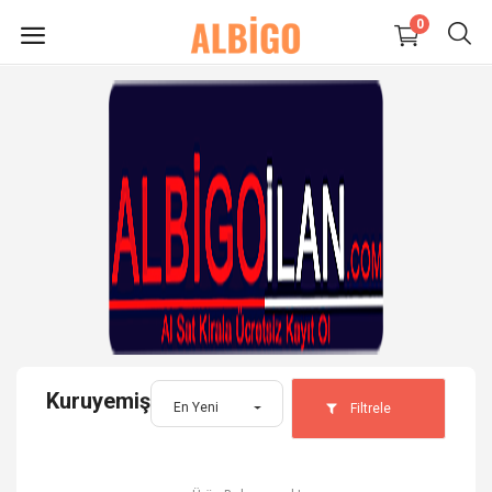
0
HEMEN
SATIŞ
YAP
Süpermarket-Petshop
Kadın
Anne & Çocuk
Kuruyemiş
Kozmetik
En Yeni
Filtrele
Elektronik