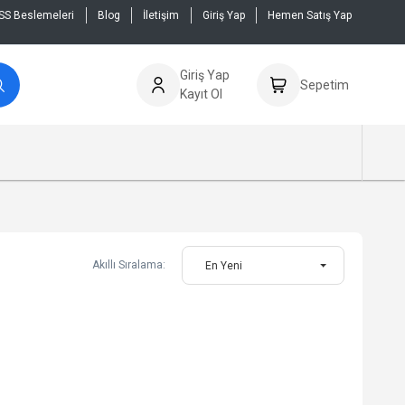
SS Beslemeleri
Blog
İletişim
Giriş Yap
Hemen Satış Yap
Giriş Yap
Sepetim
Kayıt Ol
Akıllı Sıralama:
En Yeni