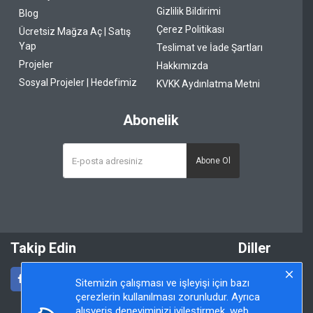
Gizlilik Bildirimi
Blog
Çerez Politikası
Ücretsiz Mağza Aç | Satış
Yap
Teslimat ve İade Şartları
Projeler
Hakkımızda
Sosyal Projeler | Hedefimiz
KVKK Aydınlatma Metni
Abonelik
Abone Ol
Takip Edin
Diller
Sitemizin çalışması ve işleyişi için bazı
çerezlerin kullanılması zorunludur. Ayrıca
alışveriş deneyiminizi iyileştirmek, web