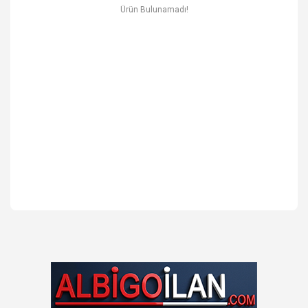
Ev & Mobilya
Ürün Bulunamadı!
Erkek
Otomotiv Yedek Parça & Aksesuar
Spor & Outdoor
Kitap & Kırtasiye & Hobi
Blog
Favoriler
İletişim
Giriş Yap