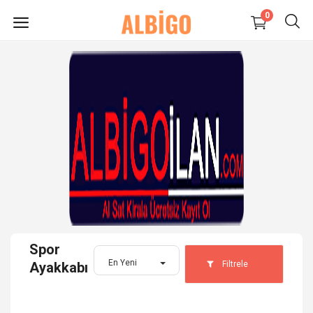
0
HEMEN
SATIŞ
YAP
Süpermarket-Petshop
Kadın
Anne & Çocuk
Spor
Kozmetik
En Yeni
Filtrele
Ayakkabı
Elektronik