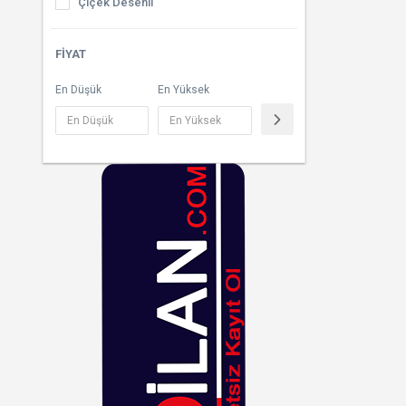
Çiçek Desenli
Güneş Kremleri
Çizgili
FIYAT
At Kılı Fırçaları
Çok Renkli
En Düşük
En Yüksek
Bronzlaştırıcılar
Desenli
Cilt Sıkılaştırıcılar
Dore
Vücut Spreyleri
Ekoseli
Füme
Fuşya
Gri
Gümüş
Haki
Hardal