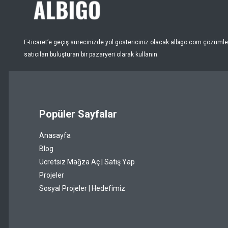
Nar Çiçeği
Pembe
E-ticaret’e geçiş sürecinizde yol göstericiniz olacak albigo.com çözümleri
Puantiye
satıcıları buluşturan bir pazaryeri olarak kullanın.
Pudra
Renksiz
Popüler Sayfalar
Sarı
Anasayfa
Şeffaf
Blog
Siyah
Ücretsiz Mağza Aç | Satış Yap
Projeler
Somon
Sosyal Projeler | Hedefimiz
Taba
Turkuaz