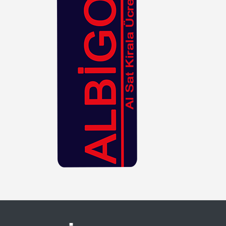
Hasır
Kahverengi
Kiremit
Kırmızı
Krem
Lacivert
Leopar
Lila
Mavi
Mor
Mürdüm