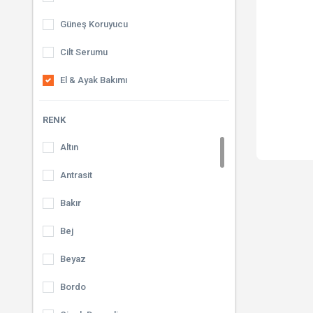
Güneş Koruyucu
Cilt Serumu
El & Ayak Bakımı
Tonikler
RENK
Nemlendiriciler
Altın
Yüz Maskeleri
Antrasit
Peeling
Bakır
El Kremleri
Bej
Vücut Losyonları
Beyaz
Selülit Kremleri
Bordo
Makyaj Temizleyici