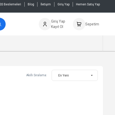
SS Beslemeleri
Blog
İletişim
Giriş Yap
Hemen Satış Yap
Giriş Yap
Sepetim
Kayıt Ol
Akıllı Sıralama:
En Yeni