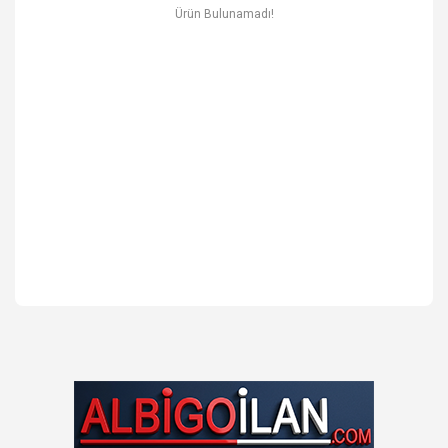
Ev & Mobilya
Ürün Bulunamadı!
Erkek
Otomotiv Yedek Parça & Aksesuar
Spor & Outdoor
Kitap & Kırtasiye & Hobi
Blog
Favoriler
İletişim
Giriş Yap