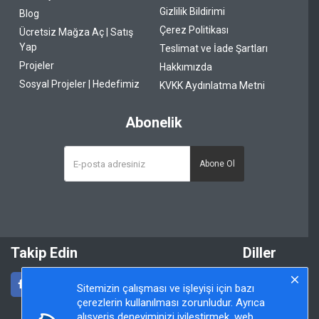
Gizlilik Bildirimi
Blog
Çerez Politikası
Ücretsiz Mağza Aç | Satış
Yap
Teslimat ve İade Şartları
Projeler
Hakkımızda
Sosyal Projeler | Hedefimiz
KVKK Aydınlatma Metni
Abonelik
Abone Ol
Takip Edin
Diller
Sitemizin çalışması ve işleyişi için bazı
çerezlerin kullanılması zorunludur. Ayrıca
alışveriş deneyiminizi iyileştirmek, web