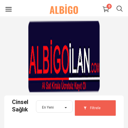
0
HEMEN
SATIŞ
YAP
Süpermarket-Petshop
Kadın
Anne & Çocuk
Cinsel
Kozmetik
En Yeni
Filtrele
Sağlık
Elektronik