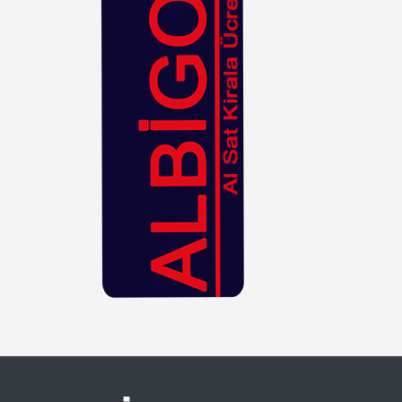
Hasır
Kahverengi
Kiremit
Kırmızı
Krem
Lacivert
Leopar
Lila
Mavi
Mor
Mürdüm