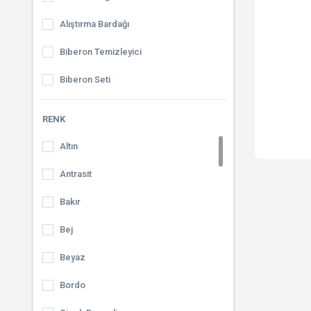
Alıştırma Bardağı
Biberon Temizleyici
Biberon Seti
Bebek Maması
RENK
Kavanoz Mama
Altın
Sterilizatör
Antrasit
Bebek Bakım Çantası
Bakır
Yemek Setleri
Bej
Kaşık Maması
Beyaz
Buharlı Pişirici
Bordo
Termal Çanta