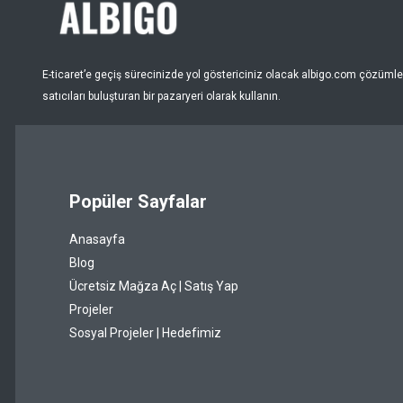
Nar Çiçeği
Pembe
E-ticaret’e geçiş sürecinizde yol göstericiniz olacak albigo.com çözümleri
Puantiye
satıcıları buluşturan bir pazaryeri olarak kullanın.
Pudra
Renksiz
Popüler Sayfalar
Sarı
Anasayfa
Şeffaf
Blog
Siyah
Ücretsiz Mağza Aç | Satış Yap
Projeler
Somon
Sosyal Projeler | Hedefimiz
Taba
Turkuaz