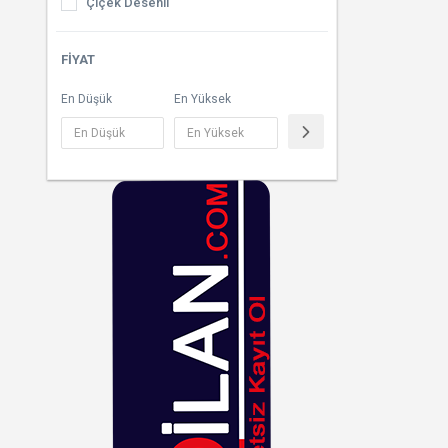
Çiçek Desenli
Süt Pompası
Çizgili
FIYAT
Emzirme Önlüğü
Çok Renkli
En Düşük
En Yüksek
Emzirme Minderi
Desenli
Göğüs Pedi
Dore
Göğüs Kremi
Ekoseli
Füme
Fuşya
Gri
Gümüş
Haki
Hardal