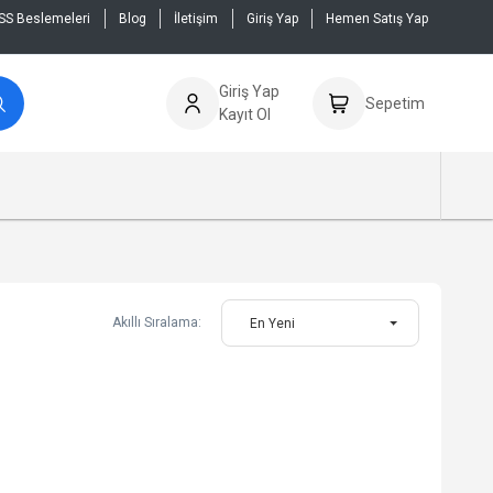
SS Beslemeleri
Blog
İletişim
Giriş Yap
Hemen Satış Yap
Giriş Yap
Sepetim
Kayıt Ol
Akıllı Sıralama:
En Yeni