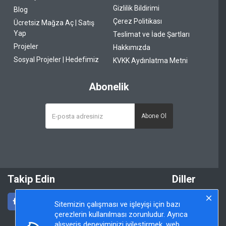
Gizlilik Bildirimi
Blog
Çerez Politikası
Ücretsiz Mağza Aç | Satış
Yap
Teslimat ve İade Şartları
Projeler
Hakkımızda
Sosyal Projeler | Hedefimiz
KVKK Aydınlatma Metni
Abonelik
Abone Ol
Takip Edin
Diller
Sitemizin çalışması ve işleyişi için bazı
çerezlerin kullanılması zorunludur. Ayrıca
alışveriş deneyiminizi iyileştirmek, web