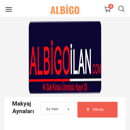
0
HEMEN
SATIŞ
YAP
Süpermarket-Petshop
Kadın
Anne & Çocuk
Makyaj
Kozmetik
En Yeni
Filtrele
Aynaları
Elektronik