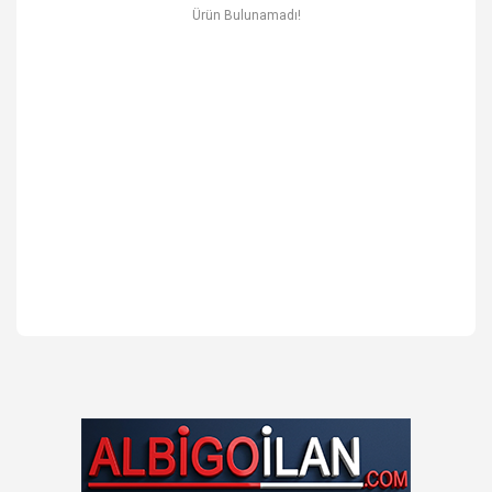
Ev & Mobilya
Ürün Bulunamadı!
Erkek
Otomotiv Yedek Parça & Aksesuar
Spor & Outdoor
Kitap & Kırtasiye & Hobi
Blog
Favoriler
İletişim
Giriş Yap