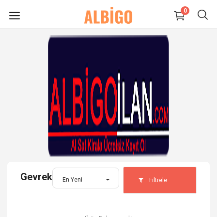
0
HEMEN
SATIŞ
YAP
Süpermarket-Petshop
Kadın
Anne & Çocuk
Gevrek
Kozmetik
En Yeni
Filtrele
Elektronik