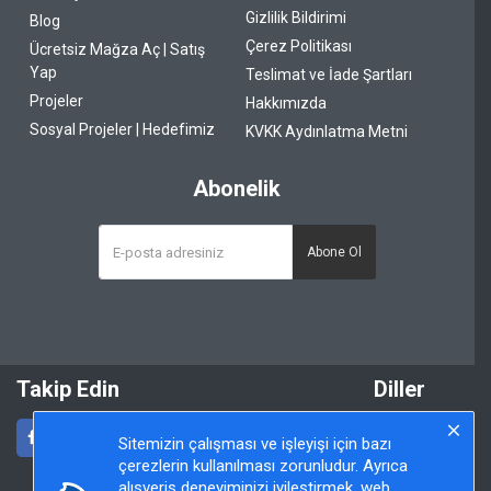
Gizlilik Bildirimi
Blog
Çerez Politikası
Ücretsiz Mağza Aç | Satış
Yap
Teslimat ve İade Şartları
Projeler
Hakkımızda
Sosyal Projeler | Hedefimiz
KVKK Aydınlatma Metni
Abonelik
Abone Ol
Takip Edin
Diller
Sitemizin çalışması ve işleyişi için bazı
çerezlerin kullanılması zorunludur. Ayrıca
alışveriş deneyiminizi iyileştirmek, web