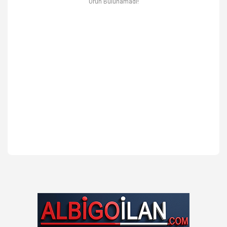
Ürün Bulunamadı!
Ev & Mobilya
Erkek
Otomotiv Yedek Parça & Aksesuar
Spor & Outdoor
Kitap & Kırtasiye & Hobi
Blog
Favoriler
İletişim
Giriş Yap