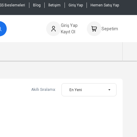
SS Beslemeleri
Blog
İletişim
Giriş Yap
Hemen Satış Yap
Giriş Yap
Sepetim
Kayıt Ol
Akıllı Sıralama:
En Yeni