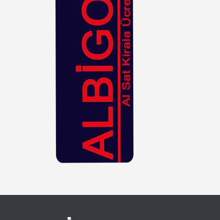
Hasır
Kahverengi
Kiremit
Kırmızı
Krem
Lacivert
Leopar
Lila
Mavi
Mor
Mürdüm