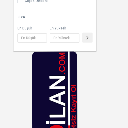
Çiçek Desenli
Güneş Kremleri
Çizgili
FIYAT
At Kılı Fırçaları
Çok Renkli
En Düşük
En Yüksek
Bronzlaştırıcılar
Desenli
Cilt Sıkılaştırıcılar
Dore
Vücut Spreyleri
Ekoseli
Füme
Fuşya
Gri
Gümüş
Haki
Hardal