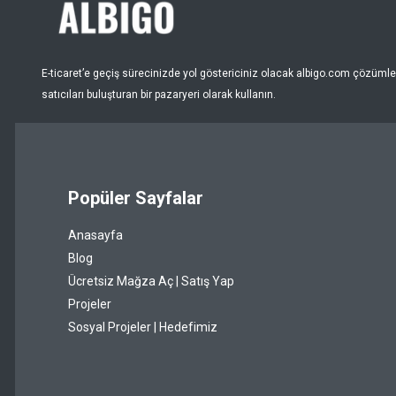
Nar Çiçeği
Pembe
E-ticaret’e geçiş sürecinizde yol göstericiniz olacak albigo.com çözümleri
Puantiye
satıcıları buluşturan bir pazaryeri olarak kullanın.
Pudra
Renksiz
Popüler Sayfalar
Sarı
Anasayfa
Şeffaf
Blog
Siyah
Ücretsiz Mağza Aç | Satış Yap
Projeler
Somon
Sosyal Projeler | Hedefimiz
Taba
Turkuaz