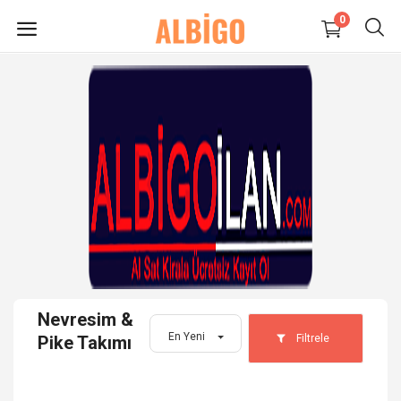
0
HEMEN
SATIŞ
YAP
Süpermarket-Petshop
Kadın
Anne & Çocuk
Nevresim &
Kozmetik
En Yeni
Filtrele
Pike Takımı
Elektronik