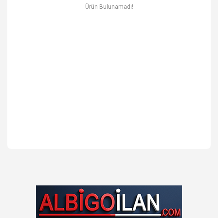
Ev & Mobilya
Ürün Bulunamadı!
Erkek
Otomotiv Yedek Parça & Aksesuar
Spor & Outdoor
Kitap & Kırtasiye & Hobi
Blog
Favoriler
İletişim
Giriş Yap