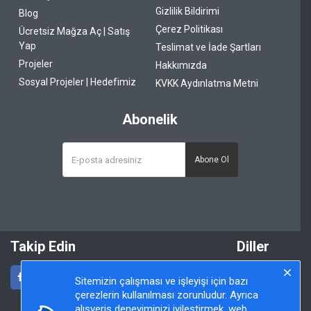
Gizlilik Bildirimi
Blog
Çerez Politikası
Ücretsiz Mağza Aç | Satış
Yap
Teslimat ve İade Şartları
Projeler
Hakkımızda
Sosyal Projeler | Hedefimiz
KVKK Aydınlatma Metni
Abonelik
Abone Ol
Takip Edin
Diller
Sitemizin çalışması ve işleyişi için bazı
çerezlerin kullanılması zorunludur. Ayrıca
alışveriş deneyiminizi iyileştirmek, web