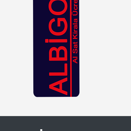
Hasır
Kahverengi
Kiremit
Kırmızı
Krem
Lacivert
Leopar
Lila
Mavi
Mor
Mürdüm