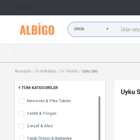
İLETIŞIM
ÜRÜN
Anasayfa
Ev & Mobilya
Ev Tekstili
Uyku Seti
TÜM KATEGORILER
Uyku S
Nevresim & Pike Takımı
Yastık & Yorgan
Çarşaf & Alez
Yatak Örtüsü & Battaniye