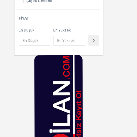
Çiçek Desenli
Çizgili
FIYAT
Çok Renkli
En Düşük
En Yüksek
Desenli
Dore
Ekoseli
Füme
Fuşya
Gri
Gümüş
Haki
Hardal