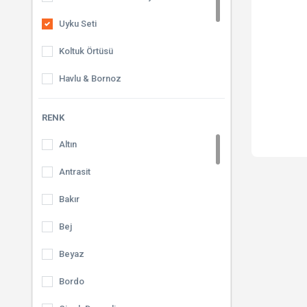
Uyku Seti
Koltuk Örtüsü
Havlu & Bornoz
Banyo Paspası
RENK
Halı & Kilim
Altın
Perde
Antrasit
Seccade
Bakır
Bej
Beyaz
Bordo