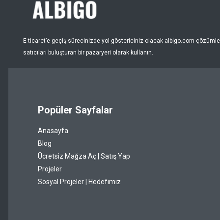
Nar Çiçeği
Pembe
E-ticaret’e geçiş sürecinizde yol göstericiniz olacak albigo.com çözümleri
Puantiye
satıcıları buluşturan bir pazaryeri olarak kullanın.
Pudra
Renksiz
Popüler Sayfalar
Sarı
Anasayfa
Şeffaf
Blog
Siyah
Ücretsiz Mağza Aç | Satış Yap
Projeler
Somon
Sosyal Projeler | Hedefimiz
Taba
Turkuaz