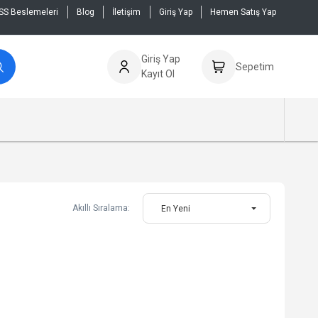
SS Beslemeleri
Blog
İletişim
Giriş Yap
Hemen Satış Yap
Giriş Yap
Sepetim
Kayıt Ol
Akıllı Sıralama:
En Yeni