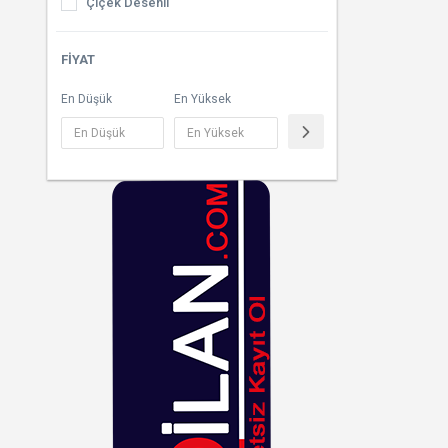
Çiçek Desenli
Boks Bandajı
Çizgili
FIYAT
Crossfit
Çok Renkli
En Düşük
En Yüksek
Desenli
Dore
Ekoseli
Füme
Fuşya
Gri
Gümüş
Haki
Hardal