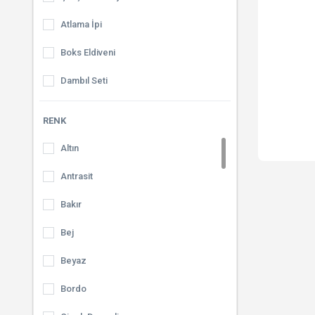
Atlama İpi
Boks Eldiveni
Dambıl Seti
Eliptik Bisiklet
RENK
Barfiks Barı
Altın
Eldiven
Antrasit
Kettlebell
Bakır
Kondisyon Bisikleti
Bej
Yürüme Bandı
Beyaz
Pilates Topu
Bordo
Kürek Çekme Aleti