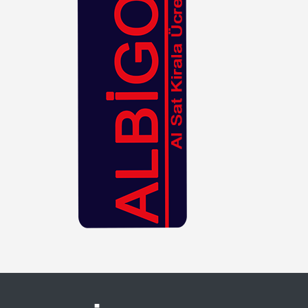
Hasır
Kahverengi
Kiremit
Kırmızı
Krem
Lacivert
Leopar
Lila
Mavi
Mor
Mürdüm