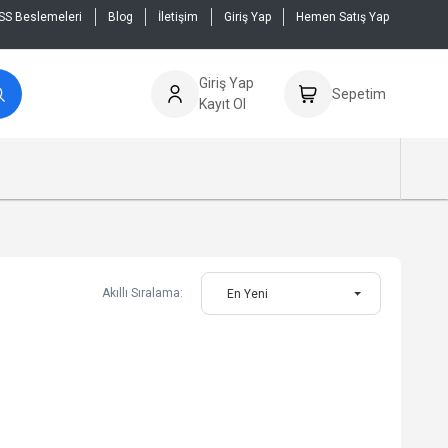
SS Beslemeleri
Blog
İletişim
Giriş Yap
Hemen Satış Yap
Giriş Yap
Sepetim
Kayıt Ol
Akıllı Sıralama:
En Yeni