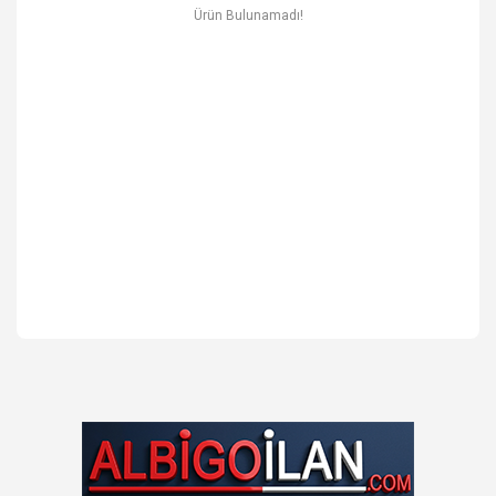
Ev & Mobilya
Ürün Bulunamadı!
Erkek
Otomotiv Yedek Parça & Aksesuar
Spor & Outdoor
Kitap & Kırtasiye & Hobi
Blog
Favoriler
İletişim
Giriş Yap