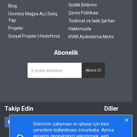
Gizlilik Bildirimi
Blog
Çerez Politikası
Ücretsiz Mağza Aç | Satış
Yap
Teslimat ve İade Şartları
Projeler
Hakkımızda
Sosyal Projeler | Hedefimiz
KVKK Aydınlatma Metni
Abonelik
Abone Ol
Takip Edin
Diller
Sitemizin çalışması ve işleyişi için bazı
çerezlerin kullanılması zorunludur. Ayrıca
alışveriş deneyiminizi iyileştirmek, web