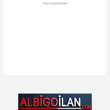
Ev & Mobilya
Ürün Bulunamadı!
Erkek
Otomotiv Yedek Parça & Aksesuar
Spor & Outdoor
Kitap & Kırtasiye & Hobi
Blog
Favoriler
İletişim
Giriş Yap