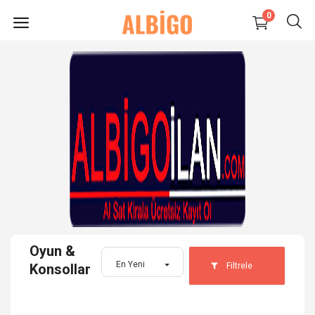
0
HEMEN
SATIŞ
YAP
Süpermarket-Petshop
Kadın
Anne & Çocuk
Oyun &
Kozmetik
En Yeni
Filtrele
Konsollar
Elektronik