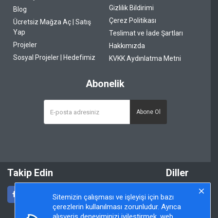
Gizlilik Bildirimi
Blog
Çerez Politikası
Ücretsiz Mağza Aç | Satış
Yap
Teslimat ve İade Şartları
Projeler
Hakkımızda
Sosyal Projeler | Hedefimiz
KVKK Aydınlatma Metni
Abonelik
Abone Ol
Takip Edin
Diller
Sitemizin çalışması ve işleyişi için bazı
çerezlerin kullanılması zorunludur. Ayrıca
alışveriş deneyiminizi iyileştirmek, web