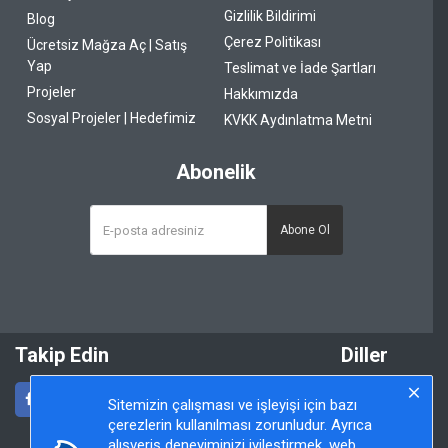
Gizlilik Bildirimi
Blog
Çerez Politikası
Ücretsiz Mağza Aç | Satış
Yap
Teslimat ve İade Şartları
Projeler
Hakkımızda
Sosyal Projeler | Hedefimiz
KVKK Aydınlatma Metni
Abonelik
Abone Ol
Takip Edin
Diller
Sitemizin çalışması ve işleyişi için bazı
çerezlerin kullanılması zorunludur. Ayrıca
alışveriş deneyiminizi iyileştirmek, web