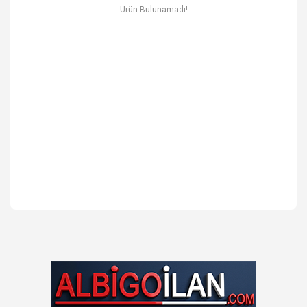
Ev & Mobilya
Ürün Bulunamadı!
Erkek
Otomotiv Yedek Parça & Aksesuar
Spor & Outdoor
Kitap & Kırtasiye & Hobi
Blog
Favoriler
İletişim
Giriş Yap