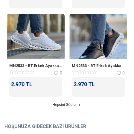
MN2533 - BT Erkek Ayakkabı BEYAZ
MN2533 - BT Erkek Ayakkabı SIYAH
0
0
2.970
TL
2.970
TL
Hepsini Göster
HOŞUNUZA GIDECEK BAZI ÜRÜNLER