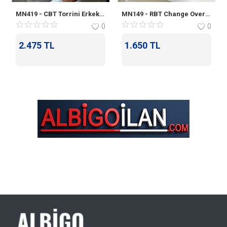
MN419 - CBT Torrini Erkek Ayakkabı BEYAZ
MN149 - RBT Change Over Erkek Ayakkabı SIYAH
0
0
2.475
TL
1.650
TL