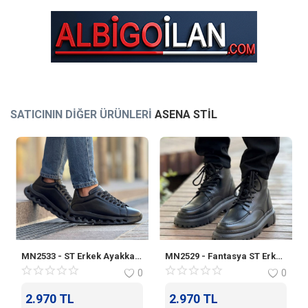
SATICININ DIĞER ÜRÜNLERI
ASENA STIL
MN2533 - ST Erkek Ayakkabı SIYAH
MN2529 - Fantasya ST Erkek Bot SIYAH
0
0
2.970
TL
2.970
TL