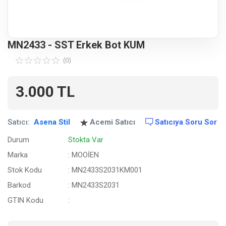
Ev & Mobilya
Erkek
MN2433 - SST Erkek Bot KUM
Otomotiv Yedek Parça & Aksesuar
(0)
Spor & Outdoor
3.000
TL
Kitap & Kırtasiye & Hobi
Satıcı:
Asena Stil
Acemi Satıcı
Satıcıya Soru Sor
Blog
Durum
Stokta Var
Favoriler
Marka
: MOOİEN
Stok Kodu
: MN2433S2031KM001
İletişim
Barkod
: MN2433S2031
GTIN Kodu
:
Giriş Yap