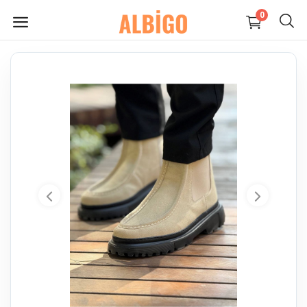
0
HEMEN
SATIŞ
YAP
Süpermarket-Petshop
Kadın
Anne & Çocuk
Kozmetik
Elektronik