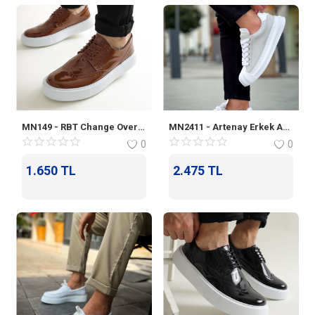
MN149 - RBT Change Over Erkek Ayakkabı KAHVE
MN2411 - Artenay Erkek Ayakkabı GRI
0
0
1.650
TL
2.475
TL